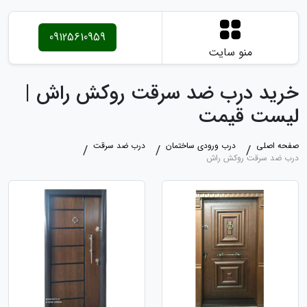
09125610959
منو سایت
خرید درب ضد سرقت روکش راش |
لیست قیمت
صفحه اصلی
درب ورودی ساختمان
درب ضد سرقت
درب ضد سرقت روکش راش