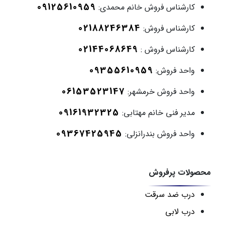
09125610959
کارشناس فروش خانم محمدی:
02188246384
کارشناس فروش:
02144068649
کارشناس فروش :
09355610959
واحد فروش:
06153523147
واحد فروش خرمشهر:
09161932325
مدیر فنی خانم مهتابی:
09367425945
واحد فروش بندرانزلی:
محصولات پرفروش
درب ضد سرقت
درب لابی