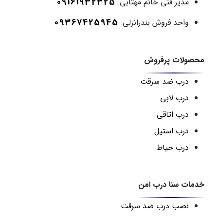
09161932325
مدیر فنی خانم مهتابی:
09367425945
واحد فروش بندرانزلی:
محصولات پرفروش
درب ضد سرقت
درب لابی
درب اتاقی
درب استیل
درب حیاط
خدمات سنا درب امن
نصب درب ضد سرقت