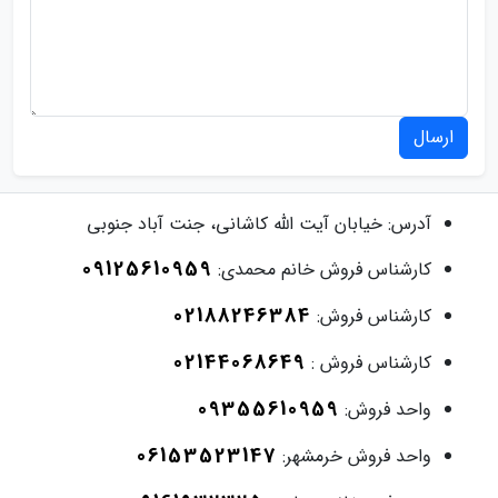
ارسال
آدرس:
خیابان آیت الله کاشانی، جنت آباد جنوبی
09125610959
کارشناس فروش خانم محمدی:
02188246384
کارشناس فروش:
02144068649
کارشناس فروش :
09355610959
واحد فروش:
06153523147
واحد فروش خرمشهر: