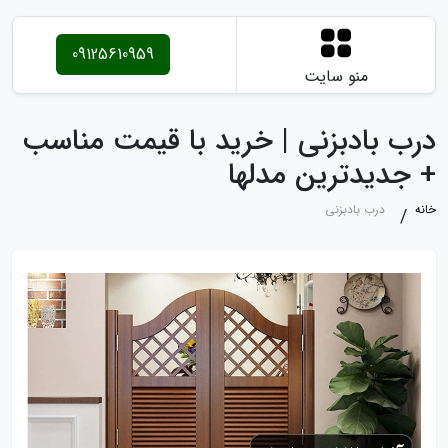
09125610959
منو سایت
درب بادبزنی | خرید با قیمت مناسب
+ جدیدترین مدلها
خانه
درب بادبزنی