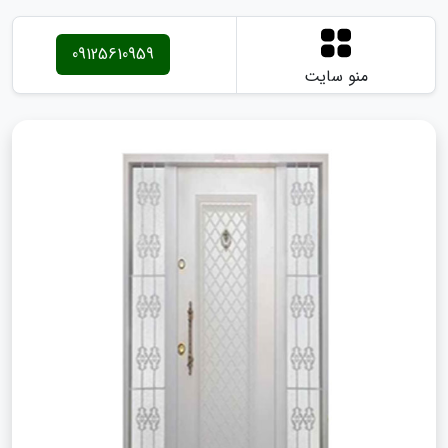
09125610959
منو سایت