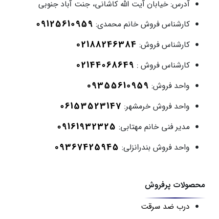
آدرس:
خیابان آیت الله کاشانی، جنت آباد جنوبی
09125610959
کارشناس فروش خانم محمدی:
02188246384
کارشناس فروش:
02144068649
کارشناس فروش :
09355610959
واحد فروش:
06153523147
واحد فروش خرمشهر:
09161932325
مدیر فنی خانم مهتابی:
09367425945
واحد فروش بندرانزلی:
محصولات پرفروش
درب ضد سرقت