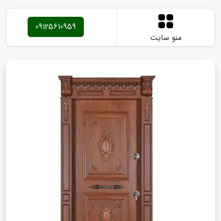
09125610959
منو سایت