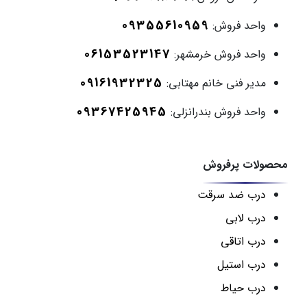
09355610959
واحد فروش:
06153523147
واحد فروش خرمشهر:
09161932325
مدیر فنی خانم مهتابی:
09367425945
واحد فروش بندرانزلی:
محصولات پرفروش
درب ضد سرقت
درب لابی
درب اتاقی
درب استیل
درب حیاط