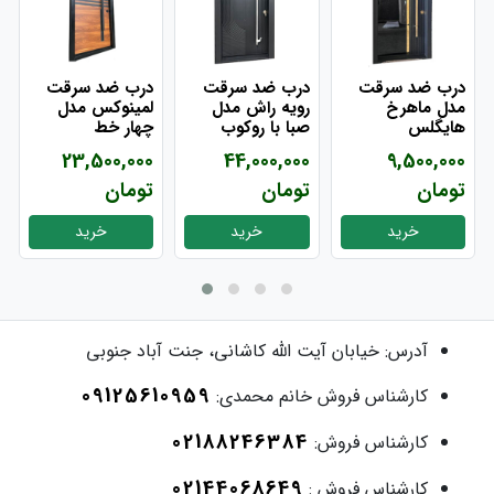
درب ضد سرقت
درب ضد سرقت
درب ضد سرقت
مدل ماهرخ
رویه راش مدل
لمینوکس مدل
هایگلس
صبا با روکوب
چهار خط
23,500,000
44,000,000
9,500,000
تومان
تومان
تومان
خرید
خرید
خرید
آدرس:
خیابان آیت الله کاشانی، جنت آباد جنوبی
09125610959
کارشناس فروش خانم محمدی:
02188246384
کارشناس فروش:
02144068649
کارشناس فروش :