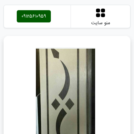
09125610959
منو سایت