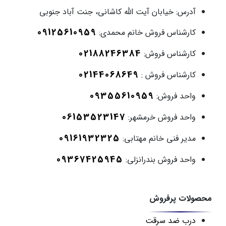
آدرس:
خیابان آیت الله کاشانی، جنت آباد جنوبی
09125610959
کارشناس فروش خانم محمدی:
02188246384
کارشناس فروش:
02144068649
کارشناس فروش :
09355610959
واحد فروش:
06153523147
واحد فروش خرمشهر:
09161932325
مدیر فنی خانم مهتابی:
09367425945
واحد فروش بندرانزلی:
محصولات پرفروش
درب ضد سرقت