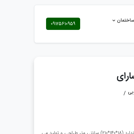
ساختمان
09125610959
ارای
بی
یک و نیم لنگه سارای گلس بغل شیشه در ابعاد استاندارد (18*140*210) سانتی متر طراحی و تولید می