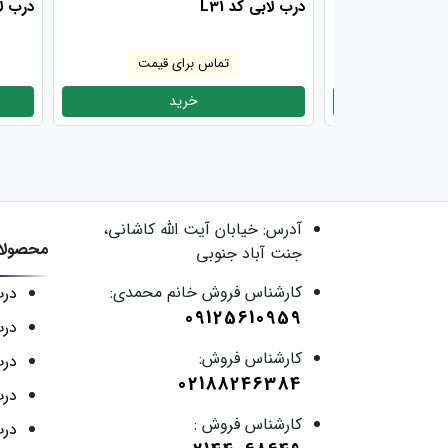
تک لنگه دوطرف
درب لابی کد L31
درب ل
 قیمت
تماس برای قیمت
د
خرید
آدرس:
خیابان آیت الله کاشانی،
محصولا
جنت آباد جنوبی
کارشناس فروش خانم محمدی:
در
09125610959
درب
کارشناس فروش:
درب
02188246384
درب
کارشناس فروش :
درب