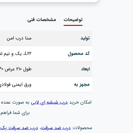
توضیحات
مشخصات فنی
تولید
سنا درب امن
کد محصول
L22، یک و نیم لنگه
ابعاد
طول 210 عرض 140 کفی 18
مجهز به
ورق ایمنی فولادی
امکان خرید
درب شیشه ای لابی
به صورت عمده و
برای شما فراهم
محصولات:
درب ضد سرقت
،
درب ضد سرقت یک و 