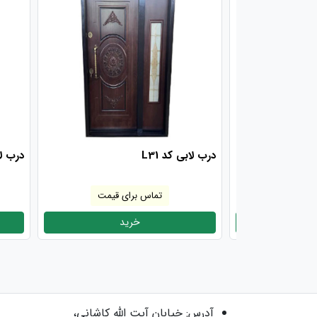
تک لنگه دوطرف
درب لابی کد L31
درب ل
 قیمت
تماس برای قیمت
د
خرید
آدرس:
خیابان آیت الله کاشانی،