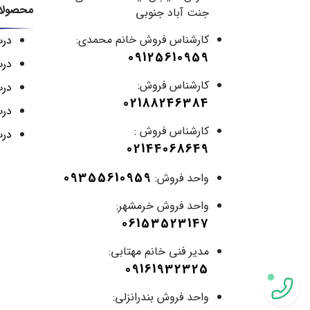
محصولا
جنت آباد جنوبی
کارشناس فروش خانم محمدی:
در
09125610959
درب
کارشناس فروش:
درب
02188246384
درب
کارشناس فروش :
درب
02144068649
09355610959
واحد فروش:
واحد فروش خرمشهر:
06153523147
مدیر فنی خانم مهتابی:
09161932325
واحد فروش بندرانزلی: