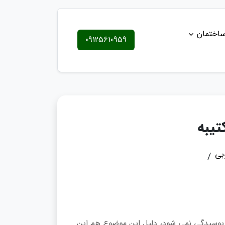
ساختمان
09125610959
تیبه
بی
 پوسیدگی نمی شود، دلیل این موضوع هم این