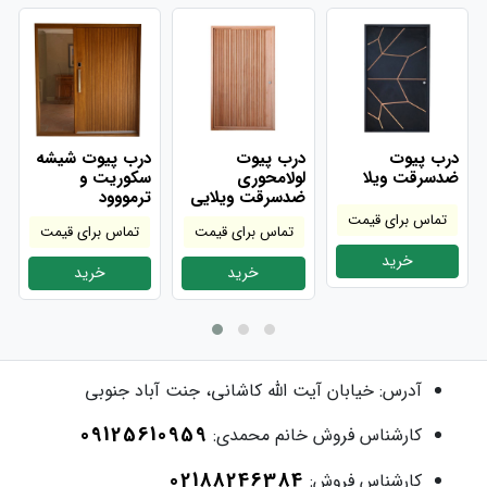
درب پیوت
درب پیوت
درب پیوت شیشه
ضدسرقت ویلا
لولامحوری
سکوریت و
ضدسرقت ویلایی
ترمووود
تماس برای قیمت
تماس برای قیمت
تماس برای قیمت
خرید
خرید
خرید
آدرس:
خیابان آیت الله کاشانی، جنت آباد جنوبی
09125610959
کارشناس فروش خانم محمدی:
02188246384
کارشناس فروش: