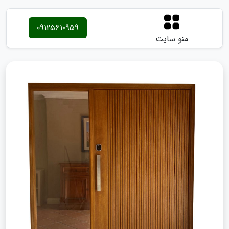
09125610959
منو سایت