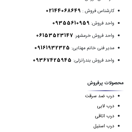
02144068649
کارشناس فروش :
09355610959
واحد فروش:
06153523147
واحد فروش خرمشهر:
09161932325
مدیر فنی خانم مهتابی:
09367425945
واحد فروش بندرانزلی:
محصولات پرفروش
درب ضد سرقت
درب لابی
درب اتاقی
درب استیل