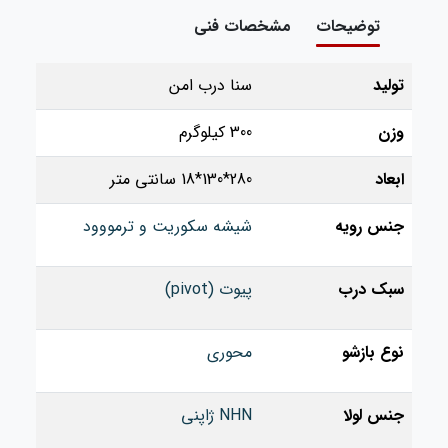
توضیحات
مشخصات فنی
تولید
سنا درب امن
وزن
300 کیلوگرم
ابعاد
280*130*18 سانتی متر
جنس رویه
شیشه سکوریت و ترمووود
سبک درب
پیوت (pivot)
نوع بازشو
محوری
جنس لولا
NHN ژاپنی