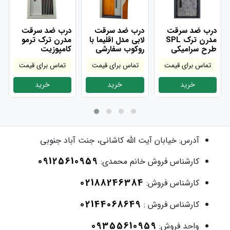
درب ضد سرقت
درب ضد سرقت
درب ضد سرقت
مدرن ترک SPL
لابی مدل اقلیما با
مدرن ترک ترمو
طرح سرامیکی
روکوب سفارشی
کامپوزیت
تماس برای قیمت
تماس برای قیمت
تماس برای قیمت
خرید
خرید
خرید
آدرس:
خیابان آیت الله کاشانی، جنت آباد جنوبی
09125610959
کارشناس فروش خانم محمدی:
02188246384
کارشناس فروش:
02144068649
کارشناس فروش :
09355610959
واحد فروش: