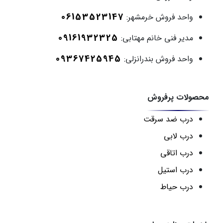
06153523147
واحد فروش خرمشهر:
09161932325
مدیر فنی خانم مهتابی:
09367425945
واحد فروش بندرانزلی:
محصولات پرفروش
درب ضد سرقت
درب لابی
درب اتاقی
درب استیل
درب حیاط