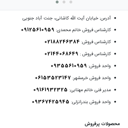
آدرس:
خیابان آیت الله کاشانی، جنت آباد جنوبی
09125610959
کارشناس فروش خانم محمدی:
02188246384
کارشناس فروش:
02144068649
کارشناس فروش :
09355610959
واحد فروش:
06153523147
واحد فروش خرمشهر:
09161932325
مدیر فنی خانم مهتابی:
09367425945
واحد فروش بندرانزلی:
محصولات پرفروش