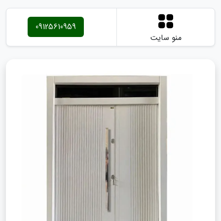
09125610959
منو سایت