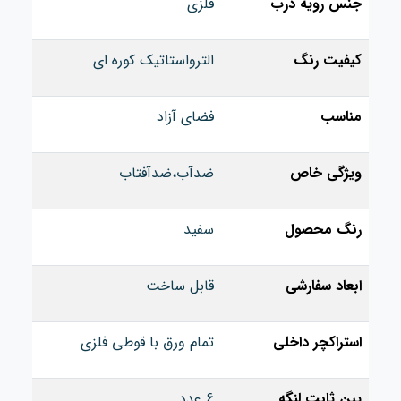
جنس رویه درب
فلزی
کیفیت رنگ
الترواستاتیک کوره ای
مناسب
فضای آزاد
ویژگی خاص
ضدآب،ضدآفتاب
رنگ محصول
سفید
ابعاد سفارشی
قابل ساخت
استراکچر داخلی
تمام ورق با قوطی فلزی
پین ثابت لنگه
6 عدد