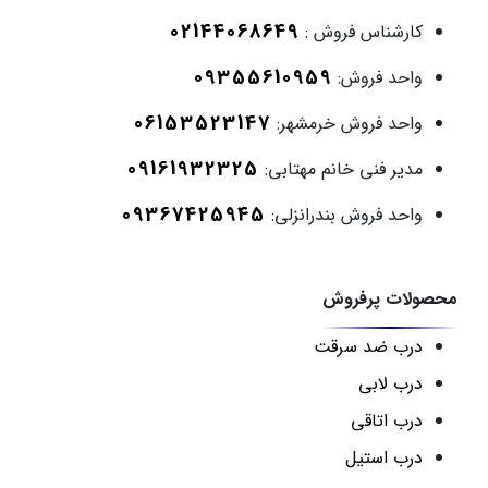
02144068649
کارشناس فروش :
09355610959
واحد فروش:
06153523147
واحد فروش خرمشهر:
09161932325
مدیر فنی خانم مهتابی:
09367425945
واحد فروش بندرانزلی:
محصولات پرفروش
درب ضد سرقت
درب لابی
درب اتاقی
درب استیل