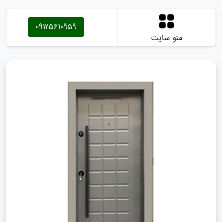
09125610959
منو سایت