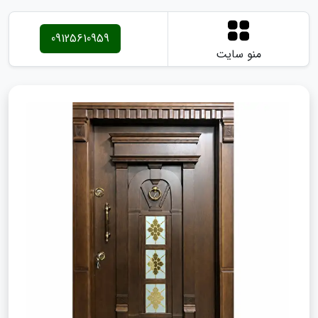
09125610959
منو سایت