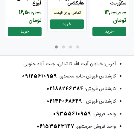
سکوریت
هایگلاس
فروغ
16,500,000
14,000,000
تماس برای قیمت
تومان
تومان
خرید
خرید
خرید
آدرس:
خیابان آیت الله کاشانی، جنت آباد جنوبی
09125610959
کارشناس فروش خانم محمدی:
02188246384
کارشناس فروش:
02144068649
کارشناس فروش :
09355610959
واحد فروش:
06153523147
واحد فروش خرمشهر: