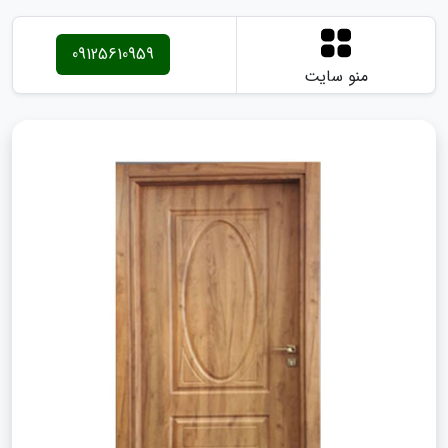
09125610959
منو سایت