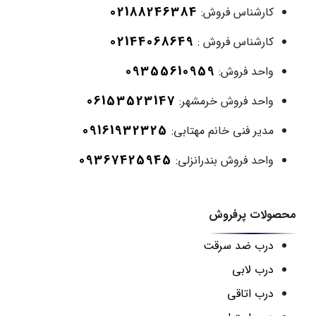
02188246384
کارشناس فروش:
02144068649
کارشناس فروش :
09355610959
واحد فروش:
06153523147
واحد فروش خرمشهر:
09161932325
مدیر فنی خانم مهتابی:
09367425945
واحد فروش بندرانزلی:
محصولات پرفروش
درب ضد سرقت
درب لابی
درب اتاقی