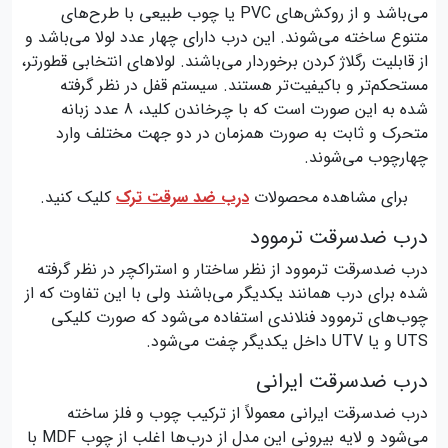
می‌باشد و از روکش‌های PVC یا چوب طبیعی با طرح‌های
متنوع ساخته می‌شوند. این درب دارای چهار عدد لولا می‌باشد و
از قابلیت رگلاژ کردن برخوردار می‌باشند. لولاهای انتخابی قطورتر،
مستحکم‌تر و باکیفیت‌تر هستند. سیستم قفل در نظر گرفته
شده به این صورت است که با چرخاندن کلید، 8 عدد زبانه
متحرک و ثابت به صورت همزمان در دو جهت مختلف وارد
چهارچوب می‌شوند.
برای مشاهده محصولات
درب ضد سرقت ترک
کلیک کنید.
درب ضدسرقت ترموود
درب ضدسرقت ترموود از نظر ساختار و استراکچر در نظر گرفته
شده برای درب همانند یکدیگر می‌باشند ولی با این تفاوت که از
چوب‌های ترموود فنلاندی استفاده می‌شود که صورت کلیکی
UTS و یا UTV داخل یکدیگر چفت می‌شود.
درب ضدسرقت ایرانی
درب ضدسرقت ایرانی معمولاً از ترکیب چوب و فلز ساخته
می‌‌شود و لایه بیرونی این مدل از درب‌ها اغلب از چوب MDF با