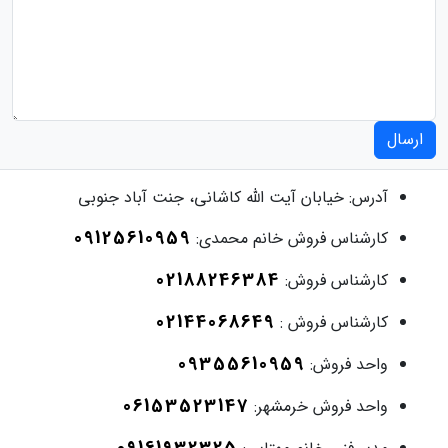
ارسال
آدرس:
خیابان آیت الله کاشانی، جنت آباد جنوبی
09125610959
کارشناس فروش خانم محمدی:
02188246384
کارشناس فروش:
02144068649
کارشناس فروش :
09355610959
واحد فروش:
06153523147
واحد فروش خرمشهر: