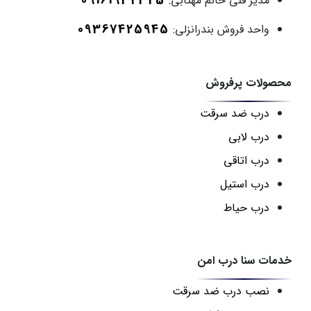
09161932325
مدیر فنی خانم مهتابی:
09367425945
واحد فروش بندرانزلی:
محصولات پرفروش
درب ضد سرقت
درب لابی
درب اتاقی
درب استیل
درب حیاط
خدمات سنا درب امن
نصب درب ضد سرقت