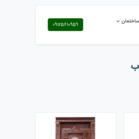
ساختمان
09125610959
ب