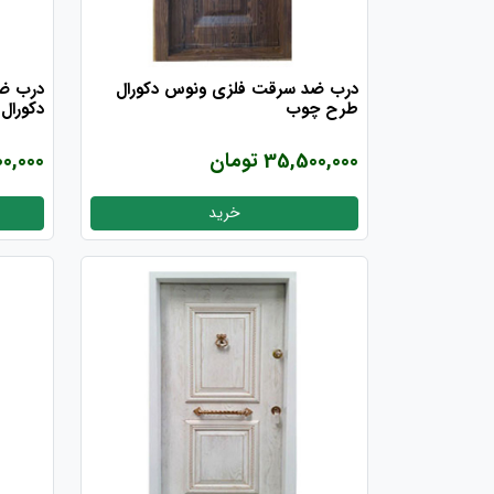
درب ضد سرقت فلزی ونوس دکورال
درب ضد
طرح چوب
دکورال
35,500,000 تومان
8,000,000
خرید