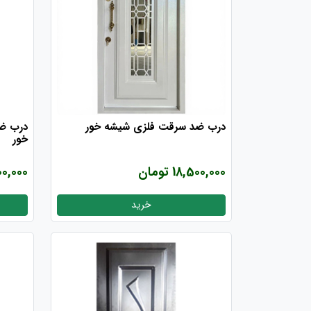
درب ضد سرقت فلزی شیشه خور
درب ضد
خور
18,500,000 تومان
8,000,000
خرید