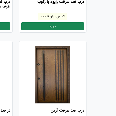
درب ضد سرقت راپود با رکوب
درب ض
طرف ش
تماس برای قیمت
خرید
درب ضد سرقت آرین
در ضد 